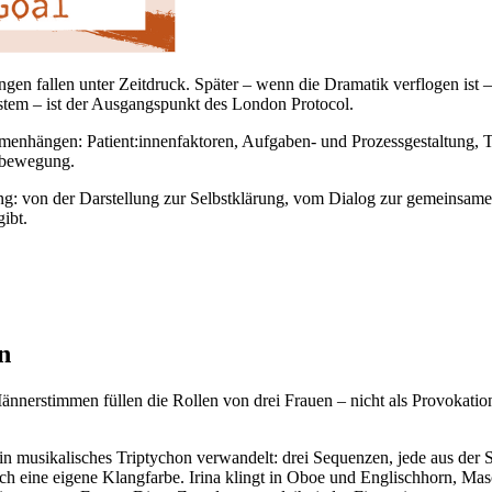
n fallen unter Zeitdruck. Später – wenn die Dramatik verflogen ist – 
stem – ist der Ausgangspunkt des London Protocol.
mmenhängen: Patient:innenfaktoren, Aufgaben- und Prozessgestaltung,
rnbewegung.
on der Darstellung zur Selbstklärung, vom Dialog zur gemeinsamen Ge
ibt.
n
nnerstimmen füllen die Rollen von drei Frauen – nicht als Provokation
n musikalisches Triptychon verwandelt: drei Sequenzen, jede aus der Si
ch eine eigene Klangfarbe. Irina klingt in Oboe und Englischhorn, Masc