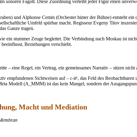
m sonoren Fagott. Diese Zuordnung verleiht jeder Figur einen unverwe
aben) und Alphonse Cemin (Orchester hinter der Bühne) entsteht ein 
sellschaftliche Umfeld spürbar macht. Regisseur Evgeny Titov inszenier
das Ganze tragen.
 ein stummer Zeuge begleitet. Die Verbindung nach Moskau ist nicht 
 beeinflusst, Beziehungen verschiebt.
ritte – eine Regel, ein Vertrag, ein gemeinsames Narrativ – sitzen nicht
ektiv empfundenen Sichtweisen auf – c-it¹, das Feld des Beobachtbaren un
 Meta Modell (A_MMM) ist das kein Mangel, sondern der Ausgangspun
ehung, Macht und Mediation
e Membran