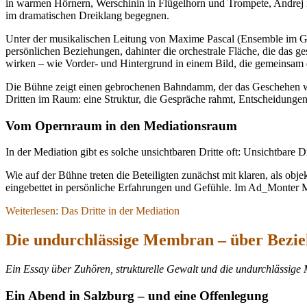
in warmen Hörnern, Werschinin in Flügelhorn und Trompete, Andrej i
im dramatischen Dreiklang begegnen.
Unter der musikalischen Leitung von Maxime Pascal (Ensemble im Gr
persönlichen Beziehungen, dahinter die orchestrale Fläche, die das ge
wirken – wie Vorder- und Hintergrund in einem Bild, die gemeinsam 
Die Bühne zeigt einen gebrochenen Bahndamm, der das Geschehen wie
Dritten im Raum: eine Struktur, die Gespräche rahmt, Entscheidungen
Vom Opernraum in den Mediationsraum
In der Mediation gibt es solche unsichtbaren Dritte oft: Unsichtbare D
Wie auf der Bühne treten die Beteiligten zunächst mit klaren, als obj
eingebettet in persönliche Erfahrungen und Gefühle. Im Ad_Monter
Weiterlesen: Das Dritte in der Mediation
Die undurchlässige Membran – über Bezi
Ein Essay über Zuhören, strukturelle Gewalt und die undurchlässig
Ein Abend in Salzburg – und eine Offenlegung