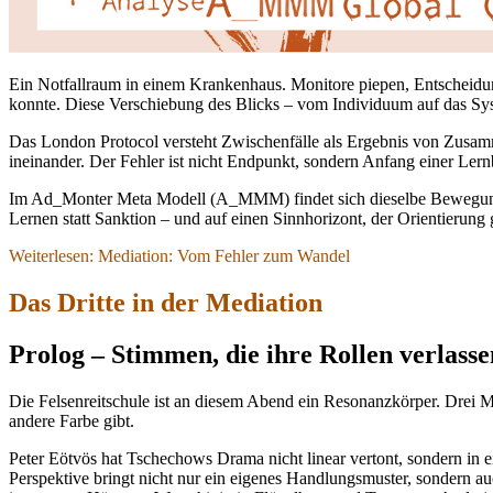
Ein Notfallraum in einem Krankenhaus. Monitore piepen, Entscheidunge
konnte. Diese Verschiebung des Blicks – vom Individuum auf das Sy
Das London Protocol versteht Zwischenfälle als Ergebnis von Zusa
ineinander. Der Fehler ist nicht Endpunkt, sondern Anfang einer Le
Im Ad_Monter Meta Modell (A_MMM) findet sich dieselbe Bewegung: v
Lernen statt Sanktion – und auf einen Sinnhorizont, der Orientierung g
Weiterlesen: Mediation: Vom Fehler zum Wandel
Das Dritte in der Mediation
Prolog – Stimmen, die ihre Rollen verlasse
Die Felsenreitschule ist an diesem Abend ein Resonanzkörper. Drei Mä
andere Farbe gibt.
Peter Eötvös hat Tschechows Drama nicht linear vertont, sondern in ei
Perspektive bringt nicht nur ein eigenes Handlungsmuster, sondern au