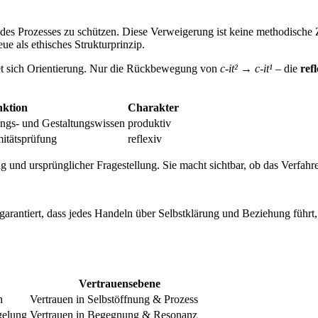
des Prozesses zu schützen. Diese Verweigerung ist keine methodische 
e als ethisches Strukturprinzip.
tet sich Orientierung. Nur die Rückbewegung von
c-it² → c-it¹
– die
ref
ktion
Charakter
ungs- und Gestaltungswissen
produktiv
itätsprüfung
reflexiv
nd ursprünglicher Fragestellung. Sie macht sichtbar, ob das Verfahren
 garantiert, dass jedes Handeln über Selbstklärung und Beziehung führt, 
Vertrauensebene
n
Vertrauen in Selbstöffnung & Prozess
gelung
Vertrauen in Begegnung & Resonanz