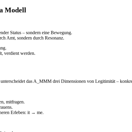
a Modell
nder Status – sondern eine Bewegung.
durch Amt, sondern durch Resonanz.
ung.
t, verdient werden.
unterscheidet das A_MMM drei Dimensionen von Legitimität – konkret 
n, mitfragen.
rauens.
eren Erleben: it → me.