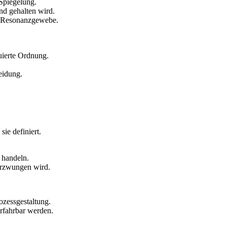
Spiegelung.
und gehalten wird.
n Resonanzgewebe.
uierte Ordnung.
eidung.
ie definiert.
 handeln.
 erzwungen wird.
ozessgestaltung.
erfahrbar werden.