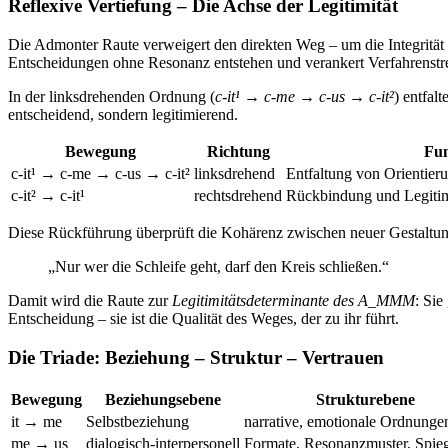
Reflexive Vertiefung – Die Achse der Legitimität
Die Admonter Raute verweigert den direkten Weg – um die Integrität 
Entscheidungen ohne Resonanz entstehen und verankert Verfahrenstreu
In der linksdrehenden Ordnung (
c-it¹ → c-me → c-us → c-it²
) entfal
entscheidend, sondern legitimierend.
Bewegung
Richtung
Fun
c-it¹ → c-me → c-us → c-it²
linksdrehend
Entfaltung von Orientier
c-it² → c-it¹
rechtsdrehend
Rückbindung und Legitim
Diese Rückführung überprüft die Kohärenz zwischen neuer Gestaltung u
„Nur wer die Schleife geht, darf den Kreis schließen.“
Damit wird die Raute zur
Legitimitätsdeterminante des A_MMM
: Sie
Entscheidung – sie ist die Qualität des Weges, der zu ihr führt.
Die Triade: Beziehung – Struktur – Vertrauen
Bewegung
Beziehungsebene
Strukturebene
it → me
Selbstbeziehung
narrative, emotionale Ordnunge
me → us
dialogisch-interpersonell
Formate, Resonanzmuster, Spie