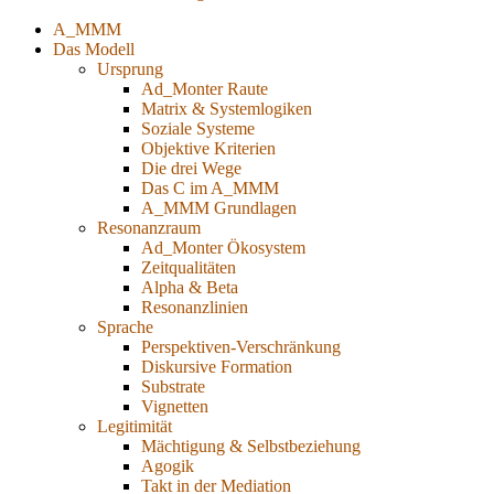
A_MMM
Das Modell
Ursprung
Ad_Monter Raute
Matrix & Systemlogiken
Soziale Systeme
Objektive Kriterien
Die drei Wege
Das C im A_MMM
A_MMM Grundlagen
Resonanzraum
Ad_Monter Ökosystem
Zeitqualitäten
Alpha & Beta
Resonanzlinien
Sprache
Perspektiven-Verschränkung
Diskursive Formation
Substrate
Vignetten
Legitimität
Mächtigung & Selbstbeziehung
Agogik
Takt in der Mediation