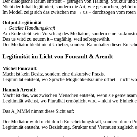
Der dialogische Raum entsteht – getragen von Haltung, Struktur und 
Nicht der Inhalt legitimiert, sondern die Art, wie gesprochen, gehört 
Im Modell zeigt sich das zwischen me → us – durchzogen vom rote
Output-Legitimität
→
Geteilte Handlungskraft
Am Ende steht kein Vorschlag des Mediators, sondern eine ko-konstr
Das us wird zu neuem it – tragfähig, weil selbstgewählt.
Der Mediator bleibt nicht Urheber, sondern Raumhalter dieser Entsch
Legitimität im Licht von Foucault & Arendt
Michel Foucault
:
Macht ist kein Besitz, sondern eine diskursive Praxis.
Legitimität entsteht, wo Sprache Möglichkeitsräume öffnet – nicht wo s
Hannah Arendt
:
Macht ist das, was zwischen Menschen entsteht, wenn sie gemeinsam
Legitimität wächst, wo Pluralität ermöglicht wird – nicht wo Einheit
Das A_MMM nimmt diese Sicht auf:
Der Mediator wirkt nicht durch Entscheidungskraft, sondern durch Pr
Legitimität entsteht, wo Beziehung, Struktur und Vertrauen zugleich 