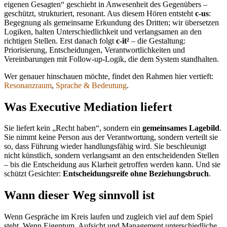
eigenen Gesagten“ geschieht in Anwesenheit des Gegenübers –
geschützt, strukturiert, resonant. Aus diesem Hören entsteht
c-us
:
Begegnung als gemeinsame Erkundung des Dritten; wir übersetzen
Logiken, halten Unterschiedlichkeit und verlangsamen an den
richtigen Stellen. Erst danach folgt
c-it²
– die Gestaltung:
Priorisierung, Entscheidungen, Verantwortlichkeiten und
Vereinbarungen mit Follow-up-Logik, die dem System standhalten.
Wer genauer hinschauen möchte, findet den Rahmen hier vertieft:
Resonanzraum
,
Sprache & Bedeutung
.
Was Executive Mediation liefert
Sie liefert kein „Recht haben“, sondern ein
gemeinsames Lagebild
.
Sie nimmt keine Person aus der Verantwortung, sondern verteilt sie
so, dass Führung wieder handlungsfähig wird. Sie beschleunigt
nicht künstlich, sondern verlangsamt an den entscheidenden Stellen
– bis die Entscheidung aus Klarheit getroffen werden kann. Und sie
schützt Gesichter:
Entscheidungsreife ohne Beziehungsbruch
.
Wann dieser Weg sinnvoll ist
Wenn Gespräche im Kreis laufen und zugleich viel auf dem Spiel
steht. Wenn Eigentum, Aufsicht und Management unterschiedliche