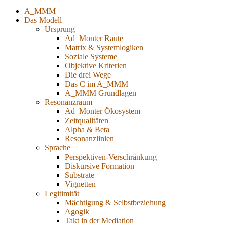
A_MMM
Das Modell
Ursprung
Ad_Monter Raute
Matrix & Systemlogiken
Soziale Systeme
Objektive Kriterien
Die drei Wege
Das C im A_MMM
A_MMM Grundlagen
Resonanzraum
Ad_Monter Ökosystem
Zeitqualitäten
Alpha & Beta
Resonanzlinien
Sprache
Perspektiven-Verschränkung
Diskursive Formation
Substrate
Vignetten
Legitimität
Mächtigung & Selbstbeziehung
Agogik
Takt in der Mediation