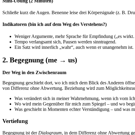
Mini-Übung (2 Minuten)
Schließe kurz die Augen. Benenne leise drei Körpersignale (z. B. D
Indikatoren (bin ich auf dem Weg des Verstehens?)
Weniger Argumente, mehr Sprache für Empfindung („es wirkt
Tempo verlangsamt sich, Pausen werden sinntragend.
Ein Satz wird innerlich „wahr“, auch wenn er unangenehm ist.
2. Begegnung (me → us)
Der Weg in den Zwischenraum
Begegnung geschieht dort, wo ich mich dem Blick des Anderen öffne 
von Differenz ohne Abwertung. Beziehung wird zum Möglichkeitsra
Was verändert sich in meiner Wahrnehmung, wenn ich vom Ic
Wo wird mein Gegenüber für mich zum Spiegel – und wo begin
Was geschieht in Momenten echter Verständigung – und was mac
Vertiefung
Begegnung ist der
Dialograum
, in dem Differenz ohne Abwertung geh