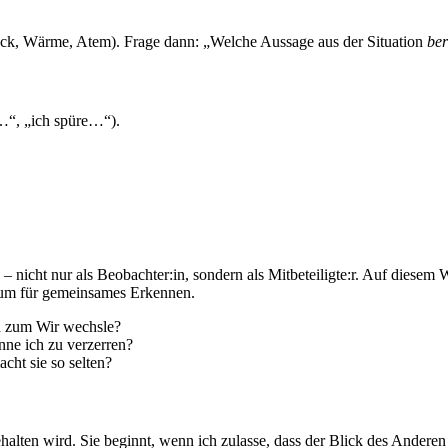
ruck, Wärme, Atem). Frage dann: „Welche Aussage aus der Situation
ber
…“, „ich spüre…“).
– nicht nur als Beobachter:in, sondern als Mitbeteiligte:r. Auf die
um für gemeinsames Erkennen.
h zum Wir wechsle?
ne ich zu verzerren?
ht sie so selten?
alten wird. Sie beginnt, wenn ich zulasse, dass der Blick des Anderen 