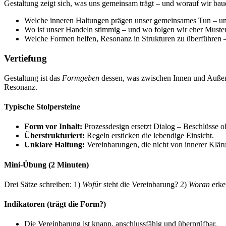
Gestaltung zeigt sich, was uns gemeinsam trägt – und worauf wir bau
Welche inneren Haltungen prägen unser gemeinsames Tun – un
Wo ist unser Handeln stimmig – und wo folgen wir eher Mustern
Welche Formen helfen, Resonanz in Strukturen zu überführen –
Vertiefung
Gestaltung ist das
Formgeben
dessen, was zwischen Innen und Außen g
Resonanz.
Typische Stolpersteine
Form vor Inhalt:
Prozessdesign ersetzt Dialog – Beschlüsse 
Überstrukturiert:
Regeln ersticken die lebendige Einsicht.
Unklare Haltung:
Vereinbarungen, die nicht von innerer Kläru
Mini-Übung (2 Minuten)
Drei Sätze schreiben: 1)
Wofür
steht die Vereinbarung? 2)
Woran
erke
Indikatoren (trägt die Form?)
Die Vereinbarung ist knapp, anschlussfähig und überprüfbar.