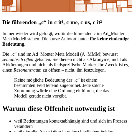
Die führenden „c“ in c-it¹, c-me, c-us, c-it²
Immer wieder wird gefragt, wofür die führenden
c
im Ad_Monter
Meta Modell stehen. Die kurze Antwort lautet:
für keine eindeutige
Bedeutung
.
Die „c“ sind im
Ad_Monter Meta Modell (A_MMM)
bewusst
semantisch offen
gehalten. Sie dienen nicht als Akronyme, nicht als
Abkürzungen und nicht als feldspezifische Marker. Ihr Zweck ist es,
einen
Resonanzraum
zu öffnen – nicht, ihn festzulegen.
Keine mögliche Bedeutung der „c“ ist einem
bestimmten Feld leitend zugeordnet. Jede solche
Zuordnung würde eine Ordnung einführen, die das
Modell gerade nicht vorgibt.
Warum diese Offenheit notwendig ist
weil Bedeutungen kontextabhängig sind und sich im Prozess
verändern
weil dieselbe Assoziation in unterschiedlichen Feldern