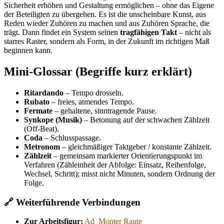
Sicherheit erhöhen und Gestaltung ermöglichen – ohne das Eigene
der Beteiligten zu übergehen. Es ist die unscheinbare Kunst, aus
Reden wieder Zuhören zu machen und aus Zuhören Sprache, die
trägt. Dann findet ein System seinen
tragfähigen Takt
– nicht als
starres Raster, sondern als Form, in der Zukunft im richtigen Maß
beginnen kann.
Mini-Glossar (Begriffe kurz erklärt)
Ritardando
– Tempo drosseln.
Rubato
– freies, atmendes Tempo.
Fermate
– gehaltene, sinntragende Pause.
Synkope (Musik)
– Betonung auf der schwachen Zählzeit
(Off-Beat).
Coda
– Schlusspassage.
Metronom
– gleichmäßiger Taktgeber / konstante Zählzeit.
Zählzeit
– gemeinsam markierter Orientierungspunkt im
Verfahren (Zähleinheit der Abfolge: Einsatz, Reihenfolge,
Wechsel, Schritt); misst nicht Minuten, sondern Ordnung der
Folge.
🔗 Weiterführende Verbindungen
Zur Arbeitsfigur:
Ad_Monter Raute