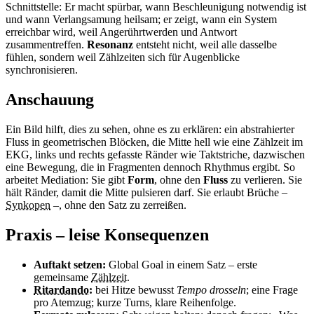
Schnittstelle: Er macht spürbar, wann Beschleunigung notwendig ist
und wann Verlangsamung heilsam; er zeigt, wann ein System
erreichbar wird, weil Angerührtwerden und Antwort
zusammentreffen.
Resonanz
entsteht nicht, weil alle dasselbe
fühlen, sondern weil Zählzeiten sich für Augenblicke
synchronisieren.
Anschauung
Ein Bild hilft, dies zu sehen, ohne es zu erklären: ein abstrahierter
Fluss in geometrischen Blöcken, die Mitte hell wie eine Zählzeit im
EKG, links und rechts gefasste Ränder wie Taktstriche, dazwischen
eine Bewegung, die in Fragmenten dennoch Rhythmus ergibt. So
arbeitet Mediation: Sie gibt
Form
, ohne den
Fluss
zu verlieren. Sie
hält Ränder, damit die Mitte pulsieren darf. Sie erlaubt Brüche –
Synkopen
–, ohne den Satz zu zerreißen.
Praxis – leise Konsequenzen
Auftakt setzen:
Global Goal in einem Satz – erste
gemeinsame
Zählzeit
.
Ritardando
:
bei Hitze bewusst
Tempo drosseln
; eine Frage
pro Atemzug; kurze Turns, klare Reihenfolge.