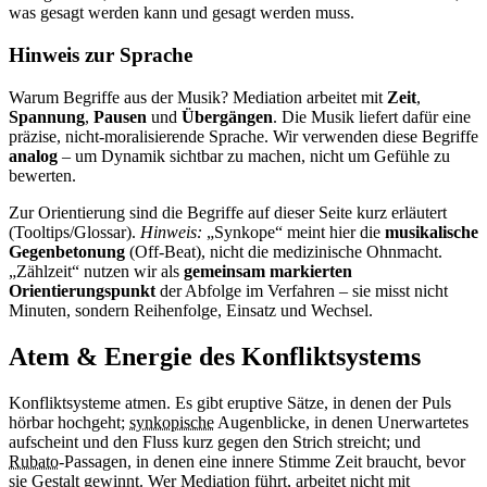
was gesagt werden kann und gesagt werden muss.
Hinweis zur Sprache
Warum Begriffe aus der Musik? Mediation arbeitet mit
Zeit
,
Spannung
,
Pausen
und
Übergängen
. Die Musik liefert dafür eine
präzise, nicht-moralisierende Sprache. Wir verwenden diese Begriffe
analog
– um Dynamik sichtbar zu machen, nicht um Gefühle zu
bewerten.
Zur Orientierung sind die Begriffe auf dieser Seite kurz erläutert
(Tooltips/Glossar).
Hinweis:
„Synkope“ meint hier die
musikalische
Gegenbetonung
(Off-Beat), nicht die medizinische Ohnmacht.
„Zählzeit“ nutzen wir als
gemeinsam markierten
Orientierungspunkt
der Abfolge im Verfahren – sie misst nicht
Minuten, sondern Reihenfolge, Einsatz und Wechsel.
Atem & Energie des Konfliktsystems
Konfliktsysteme atmen. Es gibt eruptive Sätze, in denen der Puls
hörbar hochgeht;
synkopische
Augenblicke, in denen Unerwartetes
aufscheint und den Fluss kurz gegen den Strich streicht; und
Rubato
-Passagen, in denen eine innere Stimme Zeit braucht, bevor
sie Gestalt gewinnt. Wer Mediation führt, arbeitet nicht mit