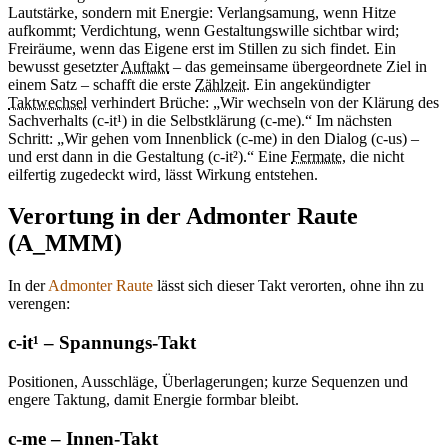
Lautstärke, sondern mit Energie: Verlangsamung, wenn Hitze
aufkommt; Verdichtung, wenn Gestaltungswille sichtbar wird;
Freiräume, wenn das Eigene erst im Stillen zu sich findet. Ein
bewusst gesetzter
Auftakt
– das gemeinsame übergeordnete Ziel in
einem Satz – schafft die erste
Zählzeit
. Ein angekündigter
Taktwechsel
verhindert Brüche: „Wir wechseln von der Klärung des
Sachverhalts (c-it¹) in die Selbstklärung (c-me).“ Im nächsten
Schritt: „Wir gehen vom Innenblick (c-me) in den Dialog (c-us) –
und erst dann in die Gestaltung (c-it²).“ Eine
Fermate
, die nicht
eilfertig zugedeckt wird, lässt Wirkung entstehen.
Verortung in der Admonter Raute
(A_MMM)
In der
Admonter Raute
lässt sich dieser Takt verorten, ohne ihn zu
verengen:
c-it¹ – Spannungs-Takt
Positionen, Ausschläge, Überlagerungen; kurze Sequenzen und
engere Taktung, damit Energie formbar bleibt.
c-me – Innen-Takt