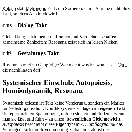
Rubato
statt
Metronom
; Zeit zum Sortieren, damit Stimme nicht bloß
Laut, sondern Ausdruck wird.
c-us – Dialog-Takt
Gleichklang in Momenten – Loopen und Verdichten schaffen
gemeinsame
Zählzeiten
; Resonanz zeigt sich im leisen Nicken.
c-it² – Gestaltungs-Takt
Rhythmus wird zu Gangfolge: Wer macht was bis wann – als
Coda
,
die nachklingen darf.
Systemischer Einschub: Autopoiesis,
Homöodynamik, Resonanz
Systemisch gelesen ist Takt keine Verzierung, sondern ein Marker
für Selbstorganisation. Konfliktsysteme schlagen im
eigenen Takt
;
sie reproduzieren Spannungen, ordnen sie neu und finden – wenn
man sie lässt und führt – zu einem
beweglichen Gleichgewicht
.
Autopoiesis
beschreibt diese Eigendynamik,
Homöodynamik
das
Vermögen, sich durch Veränderung zu halten. Takt ist die