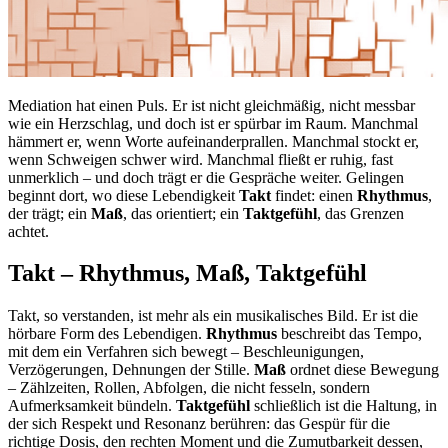
Mediation hat einen Puls. Er ist nicht gleichmäßig, nicht messbar
wie ein Herzschlag, und doch ist er spürbar im Raum. Manchmal
hämmert er, wenn Worte aufeinanderprallen. Manchmal stockt er,
wenn Schweigen schwer wird. Manchmal fließt er ruhig, fast
unmerklich – und doch trägt er die Gespräche weiter. Gelingen
beginnt dort, wo diese Lebendigkeit
Takt
findet: einen
Rhythmus
,
der trägt; ein
Maß
, das orientiert; ein
Taktgefühl
, das Grenzen
achtet.
Takt – Rhythmus, Maß, Taktgefühl
Takt, so verstanden, ist mehr als ein musikalisches Bild. Er ist die
hörbare Form des Lebendigen.
Rhythmus
beschreibt das Tempo,
mit dem ein Verfahren sich bewegt – Beschleunigungen,
Verzögerungen, Dehnungen der Stille.
Maß
ordnet diese Bewegung
– Zählzeiten, Rollen, Abfolgen, die nicht fesseln, sondern
Aufmerksamkeit bündeln.
Taktgefühl
schließlich ist die Haltung, in
der sich Respekt und Resonanz berühren: das Gespür für die
richtige Dosis, den rechten Moment und die Zumutbarkeit dessen,