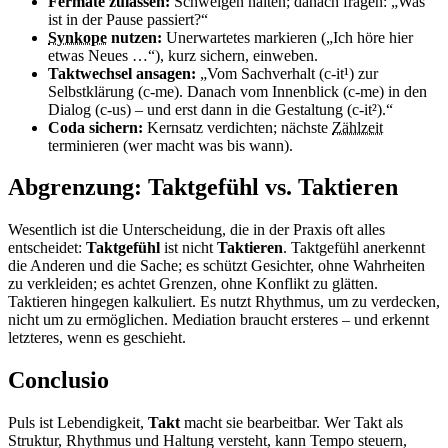
Fermate zulassen:
Schweigen halten; danach fragen: „Was
ist in der Pause passiert?“
Synkope
nutzen:
Unerwartetes markieren („Ich höre hier
etwas Neues …“), kurz sichern, einweben.
Taktwechsel ansagen:
„Vom Sachverhalt (c-it¹) zur
Selbstklärung (c-me). Danach vom Innenblick (c-me) in den
Dialog (c-us) – und erst dann in die Gestaltung (c-it²).“
Coda sichern:
Kernsatz verdichten; nächste
Zählzeit
terminieren (wer macht was bis wann).
Abgrenzung: Taktgefühl vs. Taktieren
Wesentlich ist die Unterscheidung, die in der Praxis oft alles
entscheidet:
Taktgefühl
ist nicht
Taktieren
. Taktgefühl anerkennt
die Anderen und die Sache; es schützt Gesichter, ohne Wahrheiten
zu verkleiden; es achtet Grenzen, ohne Konflikt zu glätten.
Taktieren hingegen kalkuliert. Es nutzt Rhythmus, um zu verdecken,
nicht um zu ermöglichen. Mediation braucht ersteres – und erkennt
letzteres, wenn es geschieht.
Conclusio
Puls ist Lebendigkeit,
Takt
macht sie bearbeitbar. Wer Takt als
Struktur, Rhythmus und Haltung versteht, kann Tempo steuern,