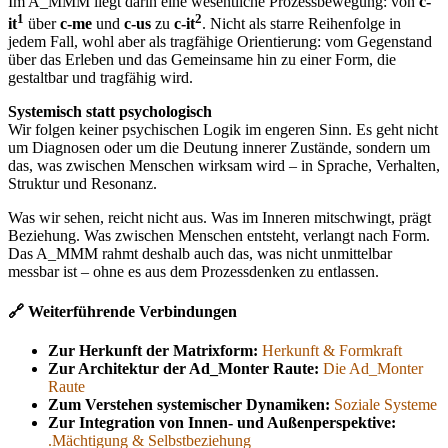
Im A_MMM liegt darin eine wesentliche Prozessbewegung: von
c-
1
2
it
über
c-me
und
c-us
zu
c-it
. Nicht als starre Reihenfolge in
jedem Fall, wohl aber als tragfähige Orientierung: vom Gegenstand
über das Erleben und das Gemeinsame hin zu einer Form, die
gestaltbar und tragfähig wird.
Systemisch statt psychologisch
Wir folgen keiner psychischen Logik im engeren Sinn. Es geht nicht
um Diagnosen oder um die Deutung innerer Zustände, sondern um
das, was zwischen Menschen wirksam wird – in Sprache, Verhalten,
Struktur und Resonanz.
Was wir sehen, reicht nicht aus. Was im Inneren mitschwingt, prägt
Beziehung. Was zwischen Menschen entsteht, verlangt nach Form.
Das A_MMM rahmt deshalb auch das, was nicht unmittelbar
messbar ist – ohne es aus dem Prozessdenken zu entlassen.
🔗 Weiterführende Verbindungen
Zur Herkunft der Matrixform:
Herkunft & Formkraft
Zur Architektur der Ad_Monter Raute:
Die Ad_Monter
Raute
Zum Verstehen systemischer Dynamiken:
Soziale Systeme
Zur Integration von Innen- und Außenperspektive:
.Mächtigung & Selbstbeziehung