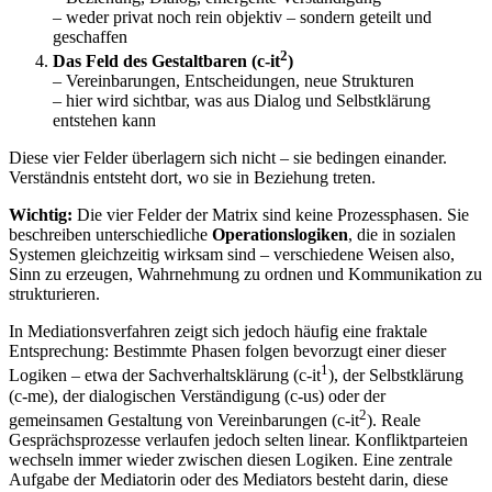
– weder privat noch rein objektiv – sondern geteilt und
geschaffen
2
Das Feld des Gestaltbaren (c-it
)
– Vereinbarungen, Entscheidungen, neue Strukturen
– hier wird sichtbar, was aus Dialog und Selbstklärung
entstehen kann
Diese vier Felder überlagern sich nicht – sie bedingen einander.
Verständnis entsteht dort, wo sie in Beziehung treten.
Wichtig:
Die vier Felder der Matrix sind keine Prozessphasen. Sie
beschreiben unterschiedliche
Operationslogiken
, die in sozialen
Systemen gleichzeitig wirksam sind – verschiedene Weisen also,
Sinn zu erzeugen, Wahrnehmung zu ordnen und Kommunikation zu
strukturieren.
In Mediationsverfahren zeigt sich jedoch häufig eine fraktale
Entsprechung: Bestimmte Phasen folgen bevorzugt einer dieser
1
Logiken – etwa der Sachverhaltsklärung (c-it
), der Selbstklärung
(c-me), der dialogischen Verständigung (c-us) oder der
2
gemeinsamen Gestaltung von Vereinbarungen (c-it
). Reale
Gesprächsprozesse verlaufen jedoch selten linear. Konfliktparteien
wechseln immer wieder zwischen diesen Logiken. Eine zentrale
Aufgabe der Mediatorin oder des Mediators besteht darin, diese