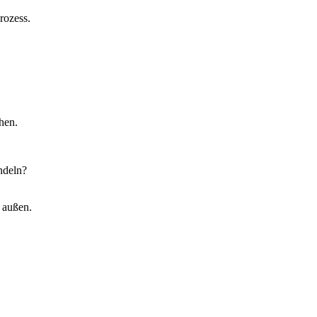
rozess.
hen.
ndeln?
n außen.