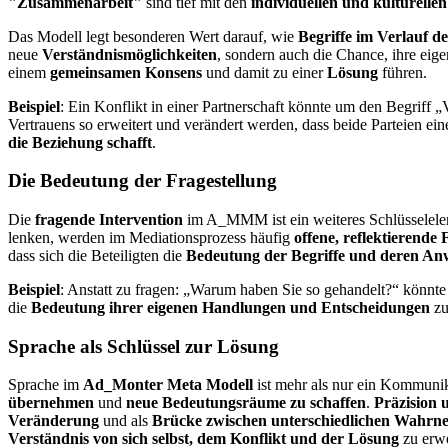
"Zusammenarbeit"
sind tief mit den
individuellen und kulturell
Das Modell legt besonderen Wert darauf, wie
Begriffe im Verlauf de
neue
Verständnismöglichkeiten
, sondern auch die Chance, ihre eig
einem
gemeinsamen Konsens
und damit zu einer
Lösung
führen.
Beispiel
: Ein Konflikt in einer Partnerschaft könnte um den Begriff 
Vertrauens so erweitert und verändert werden, dass beide Parteien ei
die Beziehung schafft
.
Die Bedeutung der Fragestellung
Die
fragende Intervention
im A_MMM ist ein weiteres Schlüsselelem
lenken, werden im Mediationsprozess häufig
offene, reflektierende
dass sich die Beteiligten die
Bedeutung der Begriffe und deren A
Beispiel
: Anstatt zu fragen: „Warum haben Sie so gehandelt?“ könnte
die
Bedeutung ihrer eigenen Handlungen und Entscheidungen
zu
Sprache als Schlüssel zur Lösung
Sprache im
Ad_Monter Meta Modell
ist mehr als nur ein Kommunika
übernehmen
und
neue Bedeutungsräume zu schaffen
.
Präzision 
Veränderung
und als
Brücke zwischen unterschiedlichen Wahr
Verständnis von sich selbst, dem Konflikt und der Lösung
zu erwe