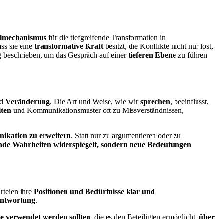
elmechanismus
für die tiefgreifende Transformation in
ss sie eine
transformative Kraft
besitzt, die Konflikte nicht nur löst,
g beschrieben, um das Gespräch auf einer
tieferen Ebene
zu führen
nd
Veränderung
. Die Art und Weise, wie wir
sprechen
, beeinflusst,
iten
und Kommunikationsmuster oft zu Missverständnissen,
ikation zu erweitern
. Statt nur zu argumentieren oder zu
ehende Wahrheiten widerspiegelt, sondern neue Bedeutungen
rteien ihre
Positionen und Bedürfnisse klar und
ntwortung
.
se verwendet werden sollten
, die es den Beteiligten ermöglicht,
über