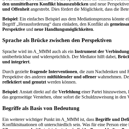
den unmittelbaren Konflikt hinauszublicken
und neue Perspektive
und Offenheit
angestrebt. Dies fördert die Möglichkeit, dass die Bete
Beispiel
: Ein einfaches Beispiel aus dem Mediationsprozess könnte ei
Begriff „Herausforderung“ dazu einladen, den Konflikt als
gemeinsa
Perspektive
und
neue Handlungsmöglichkeiten
.
Sprache als Brücke zwischen den Perspektiven
Sprache wird im A_MMM auch als ein
Instrument der Verbindung
unüberbrückbar und widersprüchlich. Der Mediator hilft dabei,
Brüc
und integriert
.
Durch gezielte
fragende Interventionen
, die zum Nachdenken und Ref
Perspektive des anderen
mitfühlender und offener
wahrnehmen. Der
reflektiert und genutzt
werden können.
Beispiel
: Anstatt direkt auf die
Verfehlung
einer Partei hinzuweisen, 
das gegenseitige Verstehen, ohne sofort die Schuldzuweisung in den V
Begriffe als Basis von Bedeutung
Ein weiterer wichtiger Punkt im A_MMM ist, dass
Begriffe und Defi
Konfliktsituationen oft unterschiedlich sein. Was für eine Person eine