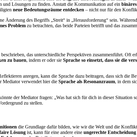
n und Lösungen zu finden. Anstatt die Kommunikation auf ein
binäres
iligten
neue Bedeutungsräume entdecken
– nicht nur für den Konfli
ne Änderung des Begriffs „Streit“ in „Herausforderung“ sein. Während 
mes Problem
zu betrachten, das beide Parteien betrifft und das zusam
beschrieben, das unterschiedliche Perspektiven zusammenführt. Oft er
ken zu bauen
, indem er oder sie
Sprache so einsetzt, dass sie die v
lektieren anregen, kann die Sprache dazu beitragen, dass sich die Bete
 Mediator verwendet hier die
Sprache als Resonanzraum
, in dem si
könnte der Mediator fragen: „Was hat sich für dich in dieser Situation
ordergrund zu stellen.
nitionen
die Grundlage dafür bilden, wie wir die Welt und die Konflik
faire Lösung
ist, kann für eine andere eine
ungerechte Entscheidung