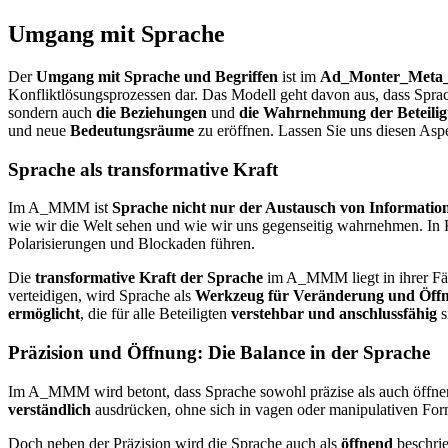
Umgang mit Sprache
Der
Umgang mit Sprache und Begriffen
ist im
Ad_Monter_Meta
Konfliktlösungsprozessen dar. Das Modell geht davon aus, dass Spra
sondern auch
die Beziehungen
und
die Wahrnehmung der Beteilig
und neue
Bedeutungsräume
zu eröffnen. Lassen Sie uns diesen Aspe
Sprache als transformative Kraft
Im A_MMM ist
Sprache nicht nur der Austausch von Informatio
wie wir die Welt sehen und wie wir uns gegenseitig wahrnehmen. In
Polarisierungen und Blockaden führen.
Die
transformative Kraft der Sprache
im A_MMM liegt in ihrer Fäh
verteidigen, wird Sprache als
Werkzeug für Veränderung und Öff
ermöglicht
, die für alle Beteiligten
verstehbar und anschlussfähig
s
Präzision und Öffnung: Die Balance in der Sprache
Im A_MMM wird betont, dass Sprache sowohl präzise als auch öffne
verständlich
ausdrücken, ohne sich in vagen oder manipulativen Form
Doch neben der Präzision wird die Sprache auch als
öffnend
beschrie