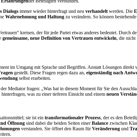
en Erfahrungen
der Beteiligten verbunden.
s Dialogs
immer wieder hinterfragt und neu
verhandelt
werden. Die
E
ene
Wahrnehmung und Haltung
zu verändern. So können bestehende 
„Vertrauen“ kreisen, der für jede Partei etwas anderes bedeutet. Durch 
ne
gemeinsame, neue Definition von Vertrauen entwickeln
, die nich
ent im Umgang mit Sprache und Begriffen. Anstatt Lösungen direkt v
 Fragen
gestellt. Diese Fragen regen dazu an,
eigenständig nach Antw
nwendung
selbst erarbeiten.
 der Mediator fragen: „Was hat in diesem Moment für Sie den Ausschlag
 hinterfragen, was zu einer tieferen Einsicht und einem
neuen Verstän
tionsmittel; sie ist ein
transformationaler Prozess
, der es den Beteil
und Öffnung
sind dabei die beiden Seiten einer
Balance
zwischen Klarh
nehmungen
verstanden. Sie öffnet den Raum für
Veränderung
und
Tra
itern.