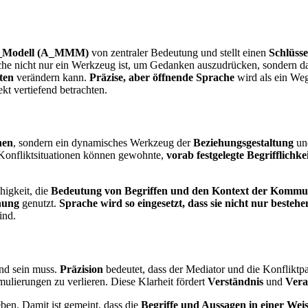
_Modell (A_MMM)
von zentraler Bedeutung und stellt einen
Schlüss
che nicht nur ein Werkzeug ist, um Gedanken auszudrücken, sondern da
ten
verändern kann.
Präzise, aber öffnende Sprache
wird als ein We
kt vertiefend betrachten.
nen
, sondern ein dynamisches Werkzeug der
Beziehungsgestaltung
u
 Konfliktsituationen können gewohnte,
vorab festgelegte Begrifflichke
igkeit, die
Bedeutung von Begriffen und den Kontext der Kommun
nung
genutzt.
Sprache wird so eingesetzt, dass sie nicht nur best
ind.
nd sein muss.
Präzision
bedeutet, dass der Mediator und die Konfliktpa
ulierungen zu verlieren. Diese Klarheit fördert
Verständnis
und
Vera
ben. Damit ist gemeint, dass die
Begriffe und Aussagen in einer Wei