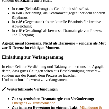
sondern
durchzieht alle Felder
:
In
c-me
(Selbstklärung) als Geduld mit sich selbst.
In
c-us
(Beziehung) als Achtsamkeit gegenüber dem anderen
Rhythmus.
In
c-it¹
(Gegenstand) als strukturelle Erlaubnis für kreative
Abweichung.
In
c-it²
(Gestaltung) als bewusste Dramaturgie von Prozess
und Übergang.
Agogik meint Resonanz. Nicht als Harmonie – sondern als Mut
zur Differenz im richtigen Moment.
Einladung zur Verlangsamung
In einer Zeit der Verdichtung und Taktung erinnert uns die Agogik
daran, dass gutes Gelingen selten aus Beschleunigung entsteht –
sondern aus der Kunst, dem Prozess zu lauschen.
Und manchmal: bewusst zu verlangsamen.
🔗 Weiterführende Verbindungen
Zur systemischen Dramaturgie von Veränderung:
Emergenz & Transformation
Zur inneren Bewegung im eigenen Takt:
Mächtigung &