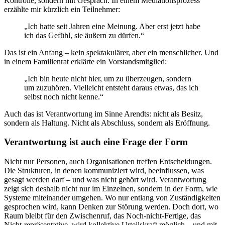
Kontrolle, sondern mit Gespräch. In einem Mediationsprozess
erzählte mir kürzlich ein Teilnehmer:
„Ich hatte seit Jahren eine Meinung. Aber erst jetzt habe
ich das Gefühl, sie äußern zu dürfen.“
Das ist ein Anfang – kein spektakulärer, aber ein menschlicher. Und
in einem Familienrat erklärte ein Vorstandsmitglied:
„Ich bin heute nicht hier, um zu überzeugen, sondern
um zuzuhören. Vielleicht entsteht daraus etwas, das ich
selbst noch nicht kenne.“
Auch das ist Verantwortung im Sinne Arendts: nicht als Besitz,
sondern als Haltung. Nicht als Abschluss, sondern als Eröffnung.
Verantwortung ist auch eine Frage der Form
Nicht nur Personen, auch Organisationen treffen Entscheidungen.
Die Strukturen, in denen kommuniziert wird, beeinflussen, was
gesagt werden darf – und was nicht gehört wird. Verantwortung
zeigt sich deshalb nicht nur im Einzelnen, sondern in der Form, wie
Systeme miteinander umgehen. Wo nur entlang von Zuständigkeiten
gesprochen wird, kann Denken zur Störung werden. Doch dort, wo
Raum bleibt für den Zwischenruf, das Noch-nicht-Fertige, das
Nicht-repräsentative, wird kollektive Urteilskraft möglich – und mit