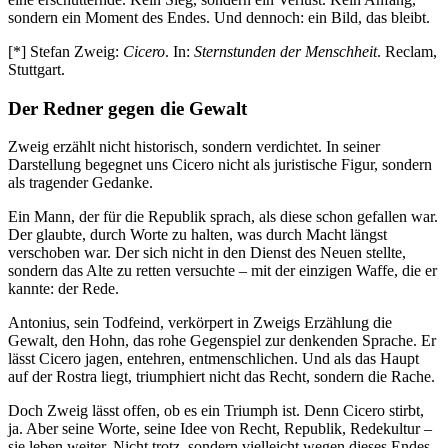
sondern ein Moment des Endes. Und dennoch: ein Bild, das bleibt.
[*] Stefan Zweig:
Cicero
. In:
Sternstunden der Menschheit
. Reclam,
Stuttgart.
Der Redner gegen die Gewalt
Zweig erzählt nicht historisch, sondern verdichtet. In seiner
Darstellung begegnet uns Cicero nicht als juristische Figur, sondern
als tragender Gedanke.
Ein Mann, der für die Republik sprach, als diese schon gefallen war.
Der glaubte, durch Worte zu halten, was durch Macht längst
verschoben war. Der sich nicht in den Dienst des Neuen stellte,
sondern das Alte zu retten versuchte – mit der einzigen Waffe, die er
kannte: der Rede.
Antonius, sein Todfeind, verkörpert in Zweigs Erzählung die
Gewalt, den Hohn, das rohe Gegenspiel zur denkenden Sprache. Er
lässt Cicero jagen, entehren, entmenschlichen. Und als das Haupt
auf der Rostra liegt, triumphiert nicht das Recht, sondern die Rache.
Doch Zweig lässt offen, ob es ein Triumph ist. Denn Cicero stirbt,
ja. Aber seine Worte, seine Idee von Recht, Republik, Redekultur –
sie leben weiter. Nicht trotz, sondern vielleicht wegen dieses Endes.